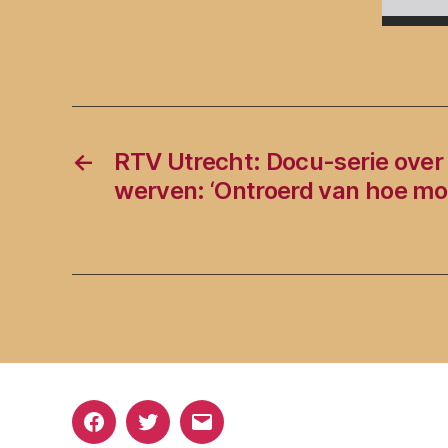
←
RTV Utrecht: Docu-serie over
werven: ‘Ontroerd van hoe moo
Facebook
Twitter
E-