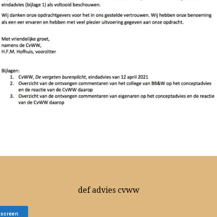
def advies cvww
lscreen