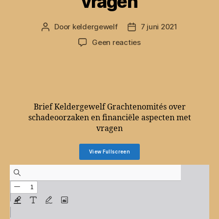
vragen
Door
keldergewelf
7 juni 2021
Berichtauteur
Berichtdatum
op
Geen reacties
Brief
aan
College
over
schadeoorzaken
en
Brief Keldergewelf Grachtenomités over
financiële
schadeoorzaken en financiële aspecten met
aspecten
vragen
met
vragen
View Fullscreen