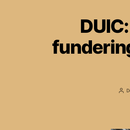
DUIC:
funderi
D
Beri