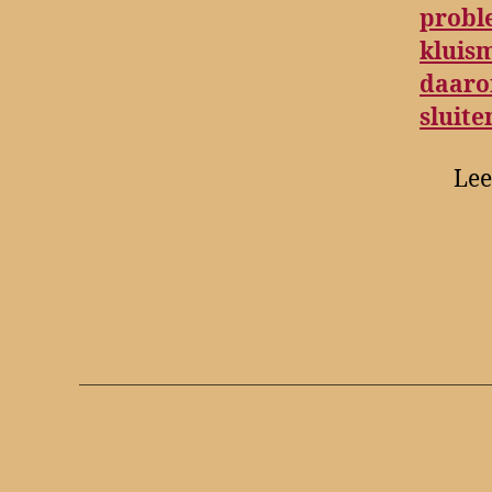
probl
kluis
daarom
sluite
Lee