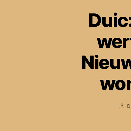
Duic
wer
Nieuw
wor
D
Beri