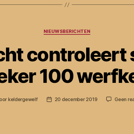
Categorieën
NIEUWSBERICHTEN
ht controleert s
eker 100 werfk
oor
keldergewelf
20 december 2019
Geen rea
chtauteur
Berichtdatum