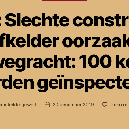
: Slechte constr
fkelder oorzaak
egracht: 100 k
den geïnspect
oor
keldergewelf
20 december 2019
Geen rea
chtauteur
Berichtdatum