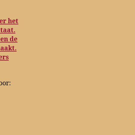
er het
taat.
 en de
aakt.
ers
oor: