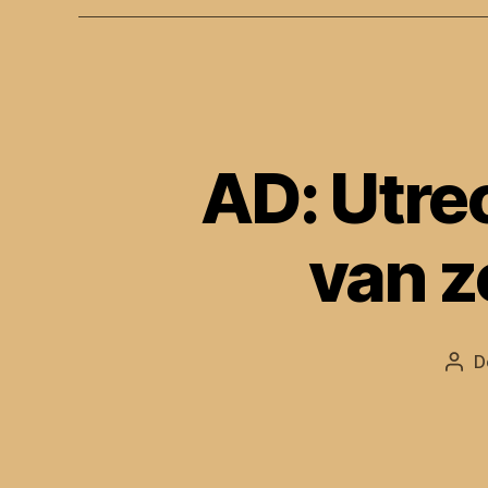
AD: Utrec
van z
D
Beri