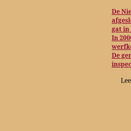
De Nie
afgesl
gat in
In 200
werfk
De ge
inspec
Lee