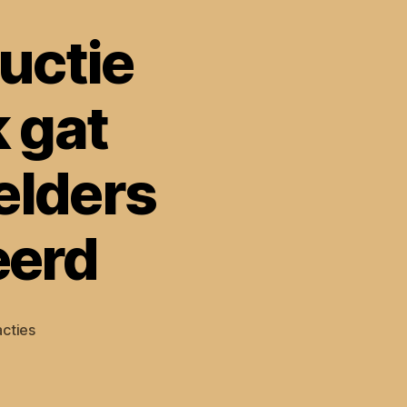
uctie
 gat
elders
eerd
op
cties
Duic:
Slechte
constructie