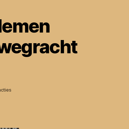
blemen
wegracht
op
cties
DUIC:
Meerdere
problemen
fundering
Kromme