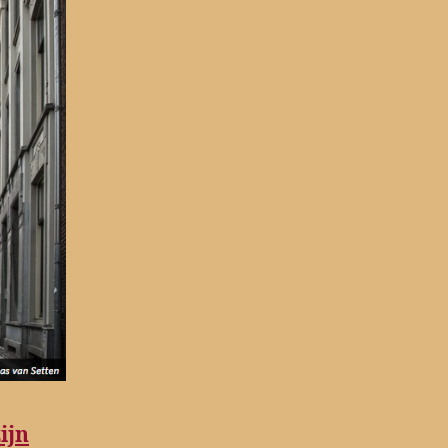
Nieuwegracht
ontdekt
ijn