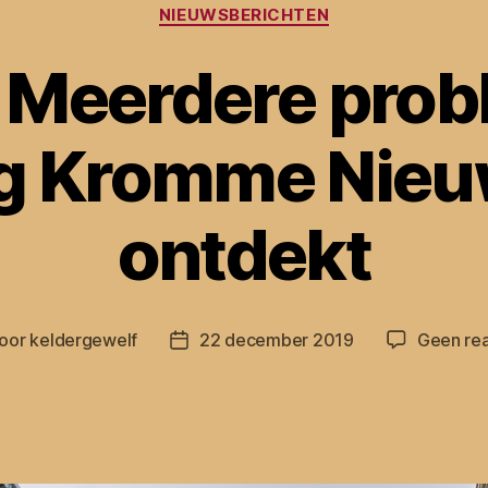
Categorieën
NIEUWSBERICHTEN
 Meerdere pro
ng Kromme Nieu
ontdekt
oor
keldergewelf
22 december 2019
Geen rea
chtauteur
Berichtdatum